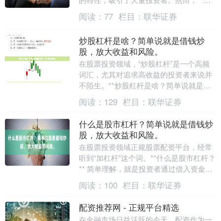
杆炒股利息是多少？费率一般如何计算？
阅读：
77
栏目：
联华证券
** 是每位....
炒股杠杆是啥？简单说就是借钱炒
股，放大收益和风险。
在股票投资领域，“炒股杠杆”是一个高频
词汇，尤其对追求高收益的投资者来说并
不陌生。**炒股杠杆是啥？简单说就是借
钱炒股，放大收益和风险**。通过借入资
阅读：
129
栏目：
联华证券
金正规靠谱....
什么是股市杠杆？简单说就是借钱炒
股，放大收益和风险。
在股票投资领域正规股票配资平台，经常
听到“加杠杆”这个词。**什么是股市杠杆？
** 简单理解，就是投资者通过借入资金来
增加投资本金，从而在股价上涨时获得更
阅读：
100
栏目：
联华证券
高比例....
配资推荐网 - 正规平台精选
在金融市场日益活跃的今天，配资作为一