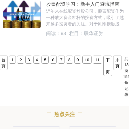
股票配资学习：新手入门避坑指南
近年来在线配资炒股公司，股票配资作为
一种放大资金杠杆的投资方式，吸引了越
来越多投资者的关注。对于刚刚接触股票
配资的新手来说，在进入这个领域之前，
阅读：
98
栏目：
联华证券
了解基本的规则和....
共
首
1
2
3
4
5
6
7
8
9
10
11
下
末
13
页
一
页
页
页
15
条
记
录
热点关注