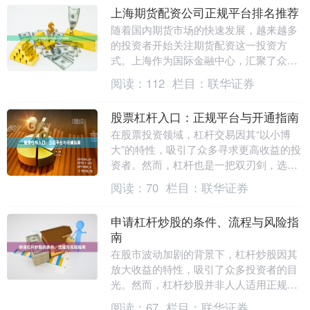
上海期货配资公司正规平台排名推荐
随着国内期货市场的快速发展，越来越多
的投资者开始关注期货配资这一投资方
式。上海作为国际金融中心，汇聚了众多
期货配资公司。面对市场上参差不齐的配
阅读：
112
栏目：
联华证券
资平台，如何选择正....
股票杠杆入口：正规平台与开通指南
在股票投资领域，杠杆交易因其“以小博
大”的特性，吸引了众多寻求更高收益的投
资者。然而，杠杆也是一把双刃剑，选择
正规平台并正确开通是确保资金安全与操
阅读：
70
栏目：
联华证券
作合规的第一步....
申请杠杆炒股的条件、流程与风险指
南
在股市波动加剧的背景下，杠杆炒股因其
放大收益的特性，吸引了众多投资者的目
光。然而，杠杆炒股并非人人适用正规股
票配资软件，申请前必须全面了解其条
阅读：
67
栏目：
联华证券