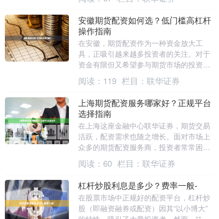
件、流程与潜在风险....
安徽期货配资如何选？低门槛高杠杆
操作指南
在安徽，期货配资作为一种资金放大工
具，正吸引越来越多投资者的关注。对于
资金有限但又希望参与期货市场的投资者
来说，低门槛、高杠杆的配资方案无疑具
阅读：
119
栏目：
联华证券
有很大吸引力。然而....
上海期货配资服务哪家好？正规平台
选择指南
在上海这座金融中心联华证券，期货交易
活跃，配资需求也随之增长。面对市场上
众多的期货配资服务商，投资者常常困
惑：上海期货配资服务哪家好？如何选择
阅读：
60
栏目：
联华证券
正规平台？本文将为....
杠杆炒股利息是多少？费率一般-
在股票市场中正规好的配资平台，杠杆炒
股（即融资融券或配资）因其“以小博大”
的特性，吸引了大量投资者。然而，**杠