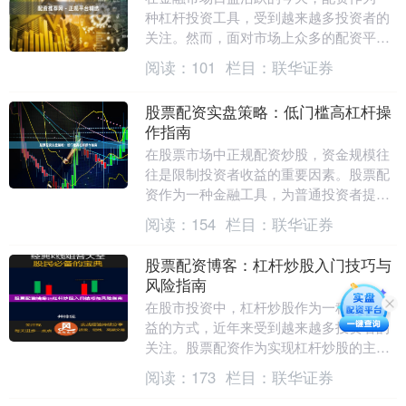
种杠杆投资工具，受到越来越多投资者的
关注。然而，面对市场上众多的配资平
台，如何辨别正规渠道、规避风险，成为
阅读：
101
栏目：
联华证券
投资者最关心的问题....
股票配资实盘策略：低门槛高杠杆操
作指南
在股票市场中正规配资炒股，资金规模往
往是限制投资者收益的重要因素。股票配
资作为一种金融工具，为普通投资者提供
了以较低门槛撬动更高资金量的机会。本
阅读：
154
栏目：
联华证券
文将深入解析股票....
股票配资博客：杠杆炒股入门技巧与
风险指南
在股市投资中，杠杆炒股作为一种放大收
益的方式，近年来受到越来越多投资者的
关注。股票配资作为实现杠杆炒股的主要
途径之一，让投资者能够以较少的自有资
阅读：
173
栏目：
联华证券
金撬动更大规模的....